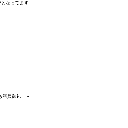
までとなってます。
先月も満員御礼！
»