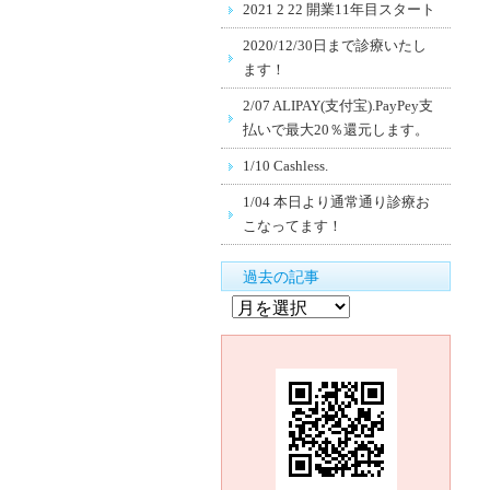
2021 2 22 開業11年目スタート
2020/12/30日まで診療いたし
ます！
2/07 ALIPAY(支付宝).PayPey支
払いで最大20％還元します。
1/10 Cashless.
1/04 本日より通常通り診療お
こなってます！
過去の記事
過
去
の
記
事