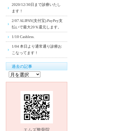
2020/12/30日まで診療いたし
ます！
2/07 ALIPAY(支付宝).PayPey支
払いで最大20％還元します。
1/10 Cashless.
1/04 本日より通常通り診療お
こなってます！
過去の記事
過
去
の
記
事
エムズ整骨院